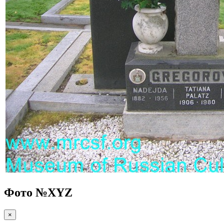
Фото №
XYZ
×