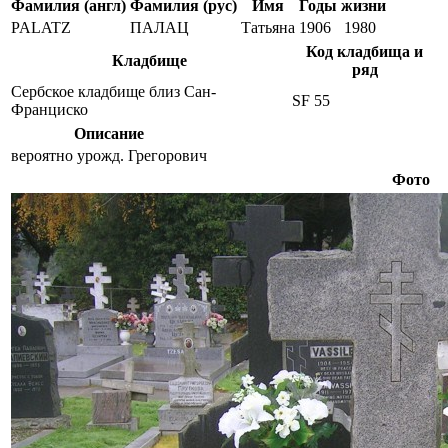
Фамилия (англ)
Фамилия (рус)
Имя
Годы жизни
PALATZ
ПАЛАЦ
Татьяна
1906
1980
Код кладбища и
Кладбище
ряд
Сербское кладбище близ Сан-
SF 55
Франциско
Описание
вероятно урожд. Грегорович
Фото