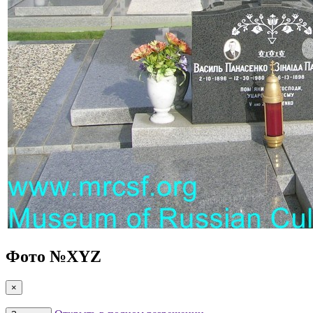
Фото №
XYZ
×