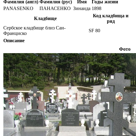
Фамилия (англ)
Фамилия (рус)
Имя
Годы жизни
PANASENKO
ПАНАСЕНКО
Зинаида
1898
Код кладбища и
Кладбище
ряд
Сербское кладбище близ Сан-
SF 80
Франциско
Описание
Фото