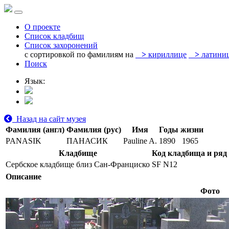
О проекте
Список кладбищ
Список захоронений
с сортировкой по фамилиям на
>
кириллице
>
латини
Поиск
Язык:
Назад на сайт музея
Фамилия (англ)
Фамилия (рус)
Имя
Годы жизни
PANASIK
ПАНАСИК
Pauline A.
1890
1965
Кладбище
Код кладбища и ряд
Сербское кладбище близ Сан-Франциско
SF N12
Описание
Фото