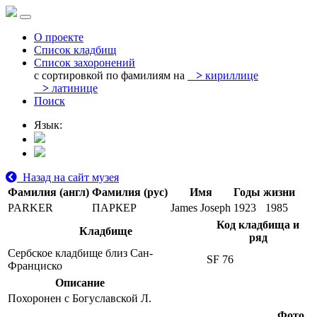
О проекте
Список кладбищ
Список захоронений
с сортировкой по фамилиям на
>
кириллице
>
латинице
Поиск
Язык:
Назад на сайт музея
Фамилия (англ)
Фамилия (рус)
Имя
Годы жизни
PARKER
ПАРКЕР
James Joseph
1923
1985
Код кладбища и
Кладбище
ряд
Сербское кладбище близ Сан-
SF 76
Франциско
Описание
Похоронен с Богуславской Л.
Фото