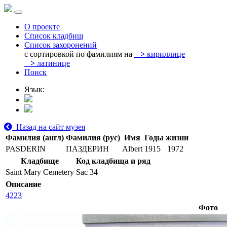
О проекте
Список кладбищ
Список захоронений
с сортировкой по фамилиям на
>
кириллице
>
латинице
Поиск
Язык:
Назад на сайт музея
Фамилия (англ)
Фамилия (рус)
Имя
Годы жизни
PASDERIN
ПАЗДЕРИН
Albert
1915
1972
Кладбище
Код кладбища и ряд
Saint Mary Cemetery
Sac 34
Описание
4223
Фото