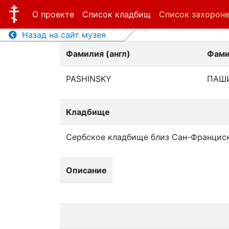
О проекте
Список кладбищ
Список захорон
Назад на сайт музея
Фамилия (англ)
Фами
PASHINSKY
ПАШ
Кладбище
Сербское кладбище близ Сан-Францис
Описание