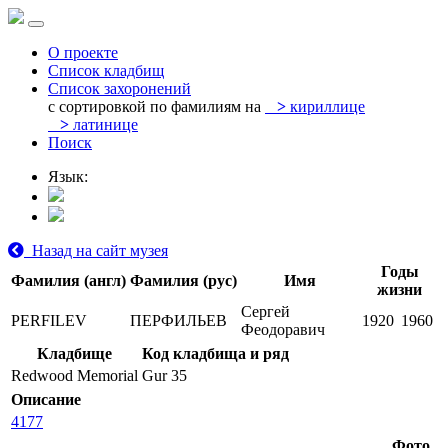
О проекте
Список кладбищ
Список захоронений
с сортировкой по фамилиям на
>
кириллице
>
латинице
Поиск
Язык:
Назад на сайт музея
Годы
Фамилия (англ)
Фамилия (рус)
Имя
жизни
Сергей
PERFILEV
ПЕРФИЛЬЕВ
1920
1960
Феодоравич
Кладбище
Код кладбища и ряд
Redwood Memorial
Gur 35
Описание
4177
Фото