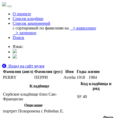
О проекте
Список кладбищ
Список захоронений
с сортировкой по фамилиям на
>
кириллице
>
латинице
Поиск
Язык:
Назад на сайт музея
Фамилия (англ)
Фамилия (рус)
Имя
Годы жизни
PERRY
ПЕРРИ
Avrelia
1918
1984
Код кладбища и
Кладбище
ряд
Сербское кладбище близ Сан-
SF 40
Франциско
Описание
портрет Похоронена с Рейнбах Е.
Фото