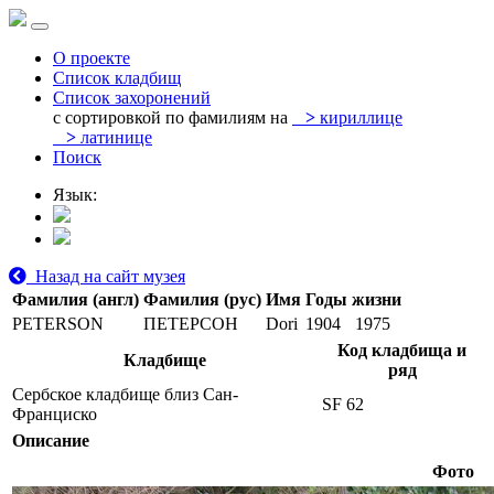
О проекте
Список кладбищ
Список захоронений
с сортировкой по фамилиям на
>
кириллице
>
латинице
Поиск
Язык:
Назад на сайт музея
Фамилия (англ)
Фамилия (рус)
Имя
Годы жизни
PETERSON
ПЕТЕРСОН
Dori
1904
1975
Код кладбища и
Кладбище
ряд
Сербское кладбище близ Сан-
SF 62
Франциско
Описание
Фото