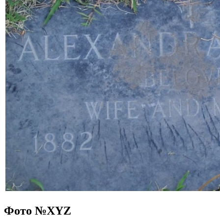
Фото №
XYZ