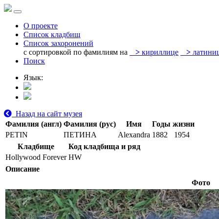
О проекте
Список кладбищ
Список захоронений
с сортировкой по фамилиям на
>
кириллице
>
латини
Поиск
Язык:
Назад на сайт музея
Фамилия (англ)
Фамилия (рус)
Имя
Годы жизни
PETIN
ПЕТИНА
Alexandra
1882
1954
Кладбище
Код кладбища и ряд
Hollywood Forever
HW
Описание
Фото