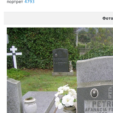
портрет
4793
Фот