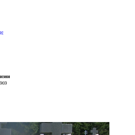
це
изни
969