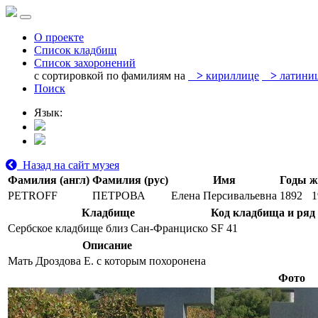
О проекте
Список кладбищ
Список захоронений
с сортировкой по фамилиям на
>
кириллице
>
латини
Поиск
Язык:
Назад на сайт музея
Фамилия (англ)
Фамилия (рус)
Имя
Годы ж
PETROFF
ПЕТРОВА
Елена Персивальевна
1892
1
Кладбище
Код кладбища и ряд
Сербское кладбище близ Сан-Франциско
SF 41
Описание
Мать Дроздова Е. с которым похоронена
Фото