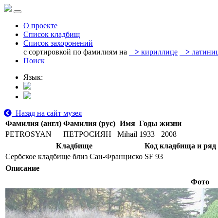
О проекте
Список кладбищ
Список захоронений
с сортировкой по фамилиям на
>
кириллице
>
латини
Поиск
Язык:
Назад на сайт музея
Фамилия (англ)
Фамилия (рус)
Имя
Годы жизни
PETROSYAN
ПЕТРОСИЯН
Mihail
1933
2008
Кладбище
Код кладбища и ряд
Сербское кладбище близ Сан-Франциско
SF 93
Описание
Фото