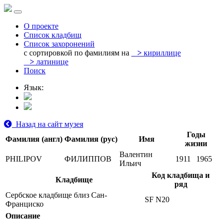
О проекте
Список кладбищ
Список захоронений
с сортировкой по фамилиям на
>
кириллице
>
латинице
Поиск
Язык:
Назад на сайт музея
Годы
Фамилия (англ)
Фамилия (рус)
Имя
жизни
Валентин
PHILIPOV
ФИЛИППОВ
1911
1965
Ильич
Код кладбища и
Кладбище
ряд
Сербское кладбище близ Сан-
SF N20
Франциско
Описание