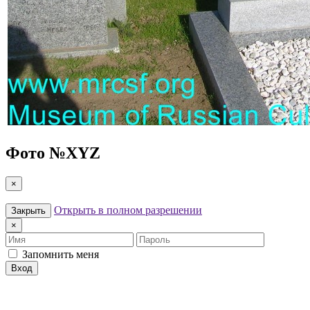
Фото №
XYZ
×
Открыть в полном разрешении
Закрыть
×
Имя
Пароль
Запомнить меня
Вход