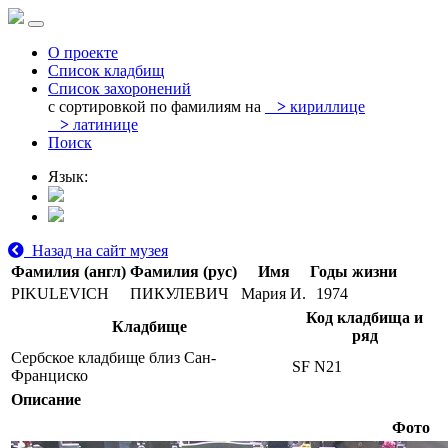
О проекте
Список кладбищ
Список захоронений
с сортировкой по фамилиям на
>
кириллице
>
латинице
Поиск
Язык:
Назад на сайт музея
Фамилия (англ)
Фамилия (рус)
Имя
Годы жизни
PIKULEVICH
ПИКУЛЕВИЧ
Мария И.
1974
Код кладбища и
Кладбище
ряд
Сербское кладбище близ Сан-
SF N21
Франциско
Описание
Фото