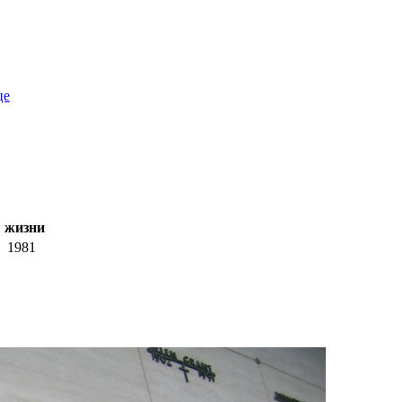
це
 жизни
1981