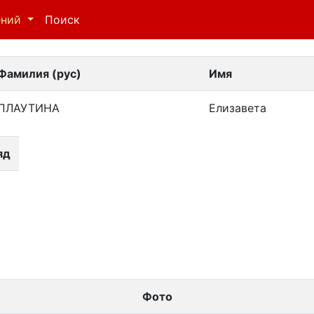
ений
Поиск
Фамилия (рус)
Имя
ПЛАУТИНА
Елизавета
яд
Фото