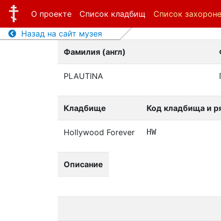
О проекте
Список кладбищ
Список захорон
Назад на сайт музея
Фамилия (англ)
PLAUTINA
Кладбище
Код кладбища и р
Hollywood Forever
HW
Описание