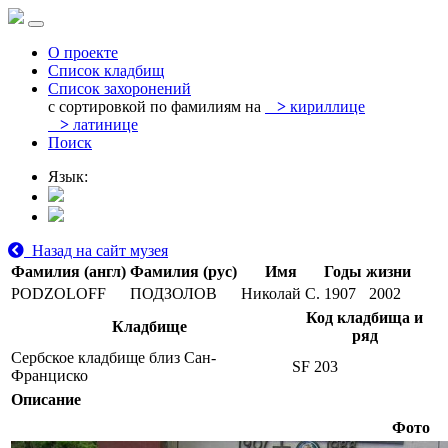
О проекте
Список кладбищ
Список захоронений
с сортировкой по фамилиям на
>
кириллице
>
латинице
Поиск
Язык:
Назад на сайт музея
Фамилия (англ)
Фамилия (рус)
Имя
Годы жизни
PODZOLOFF
ПОДЗОЛОВ
Николай С.
1907
2002
Код кладбища и
Кладбище
ряд
Сербское кладбище близ Сан-
SF 203
Франциско
Описание
Фото