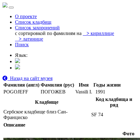
О проекте
Список кладбищ
Список захоронений
с сортировкой по фамилиям на
>
кириллице
>
латинице
Поиск
Язык:
Назад на сайт музея
Фамилия (англ)
Фамилия (рус)
Имя
Годы жизни
POGOJEFF
ПОГОЖЕВ
Vassili I.
1991
Код кладбища и
Кладбище
ряд
Сербское кладбище близ Сан-
SF 74
Франциско
Описание
Фото