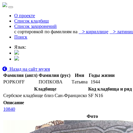
О проекте
Список кладбищ
Список захоронений
с сортировкой по фамилиям на
>
кириллице
>
латини
Поиск
Язык:
Назад на сайт музея
Фамилия (англ)
Фамилия (рус)
Имя
Годы жизни
POPKOFF
ПОПКОВА
Татьяна
1944
Кладбище
Код кладбища и ряд
Сербское кладбище близ Сан-Франциско
SF N16
Описание
10840
Фото