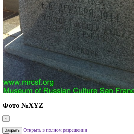
Фото №
XYZ
×
Открыть в полном разрешении
Закрыть