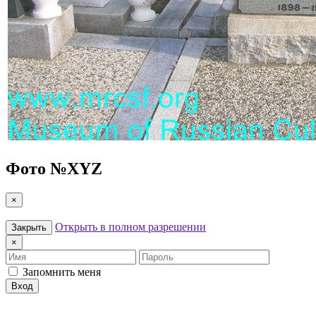
Фото №
XYZ
×
Открыть в полном разрешении
Закрыть
×
Имя
Пароль
Запомнить меня
Вход