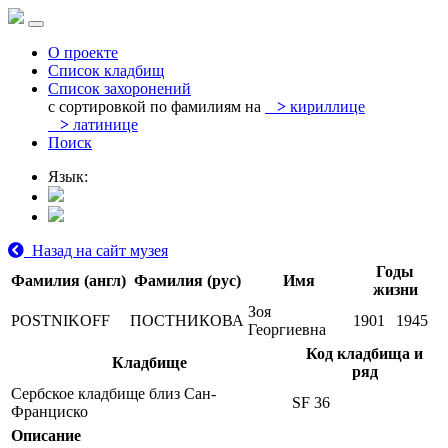
О проекте
Список кладбищ
Список захоронений
с сортировкой по фамилиям на
>
кириллице
>
латинице
Поиск
Язык:
Назад на сайт музея
Годы
Фамилия (англ)
Фамилия (рус)
Имя
жизни
Зоя
POSTNIKOFF
ПОСТНИКОВА
1901
1945
Георгиевна
Код кладбища и
Кладбище
ряд
Сербское кладбище близ Сан-
SF 36
Франциско
Описание