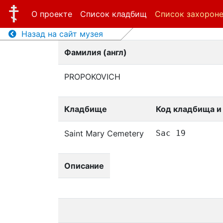
О проекте
Список кладбищ
Список захорон
Назад на сайт музея
Фамилия (англ)
PROPOKOVICH
Кладбище
Код кладбища и
Saint Mary Cemetery
Sac 19
Описание