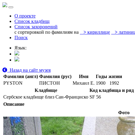
О проекте
Список кладбищ
Список захоронений
с сортировкой по фамилиям на
>
кириллице
>
латини
Поиск
Язык:
Назад на сайт музея
Фамилия (англ)
Фамилия (рус)
Имя
Годы жизни
PYSTON
ПИСТОН
Михаил Е.
1900
1992
Кладбище
Код кладбища и ряд
Сербское кладбище близ Сан-Франциско
SF 56
Описание
Фото