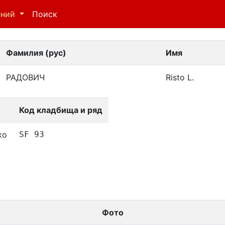
ений
Поиск
Фамилия (рус)
Имя
РАДОВИЧ
Risto L.
Код кладбища и ряд
ко
SF 93
Фото