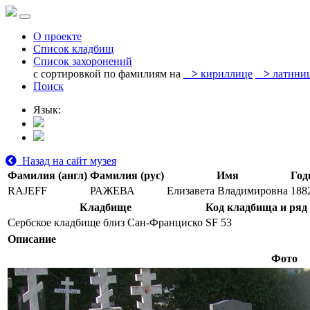
О проекте
Список кладбищ
Список захоронений
с сортировкой по фамилиям на
>
кириллице
>
латини
Поиск
Язык:
Назад на сайт музея
Фамилия (англ)
Фамилия (рус)
Имя
Год
RAJEFF
РАЖЕВА
Елизавета Владимировна
188
Кладбище
Код кладбища и ряд
Сербское кладбище близ Сан-Франциско
SF 53
Описание
Фото