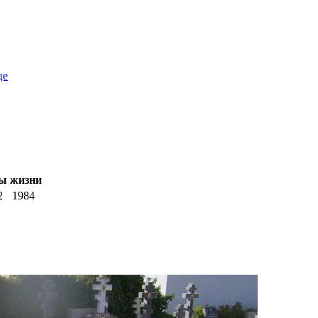
це
ы жизни
2
1984