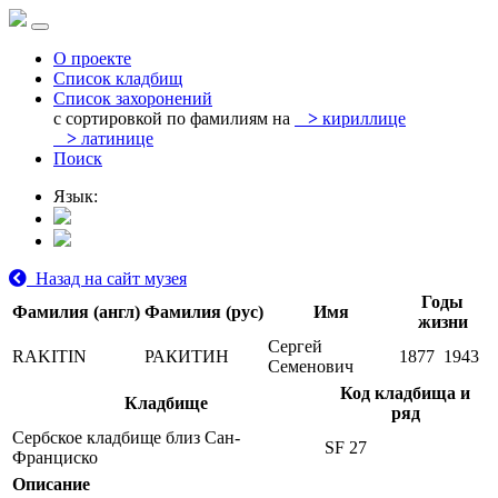
О проекте
Список кладбищ
Список захоронений
с сортировкой по фамилиям на
>
кириллице
>
латинице
Поиск
Язык:
Назад на сайт музея
Годы
Фамилия (англ)
Фамилия (рус)
Имя
жизни
Сергей
RAKITIN
РАКИТИН
1877
1943
Семенович
Код кладбища и
Кладбище
ряд
Сербское кладбище близ Сан-
SF 27
Франциско
Описание