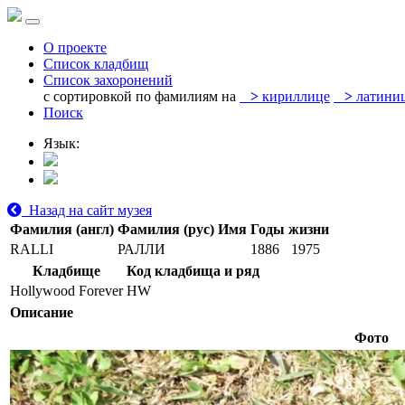
О проекте
Список кладбищ
Список захоронений
с сортировкой по фамилиям на
>
кириллице
>
латини
Поиск
Язык:
Назад на сайт музея
Фамилия (англ)
Фамилия (рус)
Имя
Годы жизни
RALLI
РАЛЛИ
1886
1975
Кладбище
Код кладбища и ряд
Hollywood Forever
HW
Описание
Фото