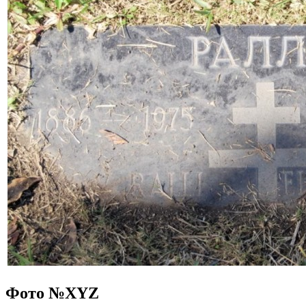
Фото №
XYZ