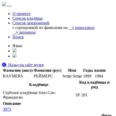
О проекте
Список кладбищ
Список захоронений
с сортировкой по фамилиям на
>
кириллице
>
латинице
Поиск
Язык:
Назад на сайт музея
Фамилия (англ)
Фамилия (рус)
Имя
Годы жизни
RAYMERS
РЕЙМЕРС
Serge Serge
1899
1984
Код кладбища и
Кладбище
ряд
Сербское кладбище близ Сан-
SF 201
Франциско
Описание
3973
Фото