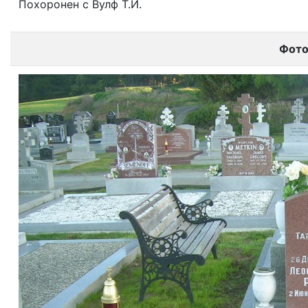
Похоронен с Вулф Т.И.
Фот