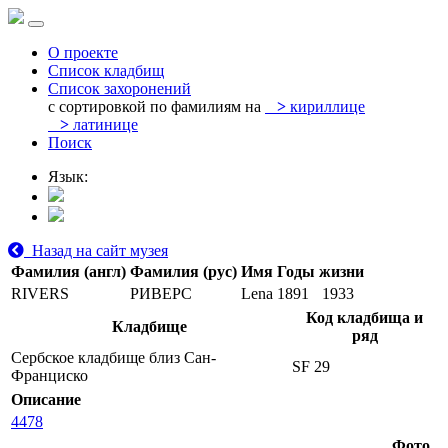
О проекте
Список кладбищ
Список захоронений
с сортировкой по фамилиям на
>
кириллице
>
латинице
Поиск
Язык:
Назад на сайт музея
Фамилия (англ)
Фамилия (рус)
Имя
Годы жизни
RIVERS
РИВЕРС
Lena
1891
1933
Код кладбища и
Кладбище
ряд
Сербское кладбище близ Сан-
SF 29
Франциско
Описание
4478
Фото