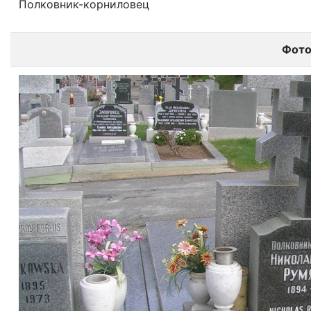
Полковник-корниловец
Фот