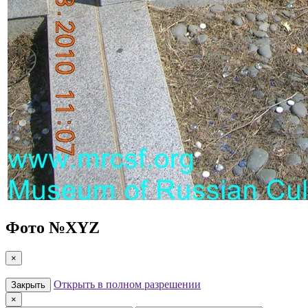
Фото №
XYZ
×
Открыть в полном разрешении
Закрыть
×