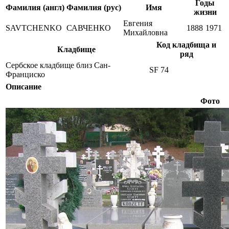
Годы
Фамилия (англ)
Фамилия (рус)
Имя
жизни
Евгения
SAVTCHENKO
САВЧЕНКО
1888
1971
Михайловна
Код кладбища и
Кладбище
ряд
Сербское кладбище близ Сан-
SF 74
Франциско
Описание
Фото