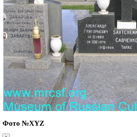
Фото №
XYZ
×