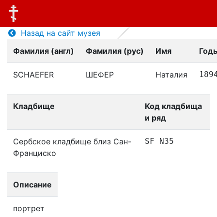
Назад на сайт музея
Фамилия (англ)
Фамилия (рус)
Имя
Год
SCHAEFER
ШЕФЕР
Наталия
189
Кладбище
Код кладбища
и ряд
Сербское кладбище близ Сан-
SF N35
Франциско
Описание
портрет