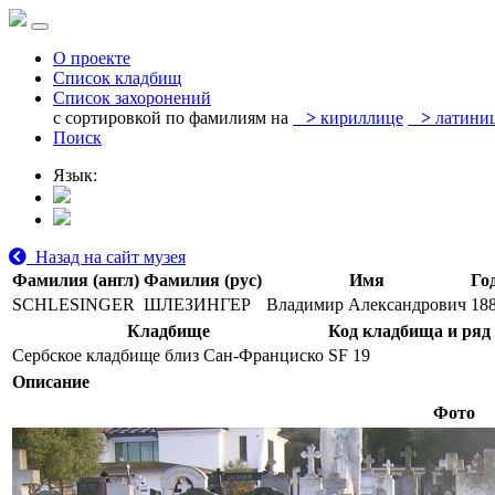
О проекте
Список кладбищ
Список захоронений
с сортировкой по фамилиям на
>
кириллице
>
латини
Поиск
Язык:
Назад на сайт музея
Фамилия (англ)
Фамилия (рус)
Имя
Го
SCHLESINGER
ШЛЕЗИНГЕР
Владимир Александрович
18
Кладбище
Код кладбища и ряд
Сербское кладбище близ Сан-Франциско
SF 19
Описание
Фото