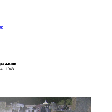
це
ды жизни
84
1948