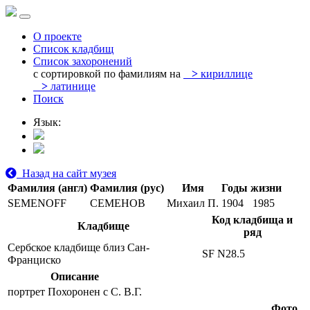
О проекте
Список кладбищ
Список захоронений
с сортировкой по фамилиям на
>
кириллице
>
латинице
Поиск
Язык:
Назад на сайт музея
Фамилия (англ)
Фамилия (рус)
Имя
Годы жизни
SEMENOFF
СЕМЕНОВ
Михаил П.
1904
1985
Код кладбища и
Кладбище
ряд
Сербское кладбище близ Сан-
SF N28.5
Франциско
Описание
портрет Похоронен с С. В.Г.
Фото