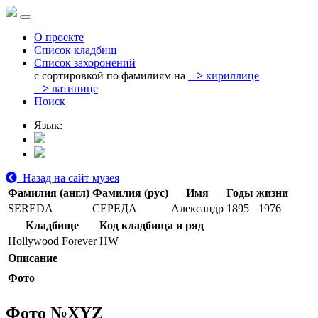
О проекте
Список кладбищ
Список захоронений
с сортировкой по фамилиям на
>
кириллице
>
латинице
Поиск
Язык:
Назад на сайт музея
Фамилия (англ)
Фамилия (рус)
Имя
Годы жизни
SEREDA
СЕРЕДА
Александр
1895
1976
Кладбище
Код кладбища и ряд
Hollywood Forever
HW
Описание
Фото
Фото №
XYZ