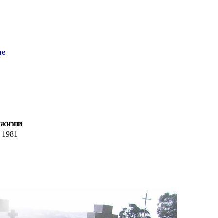
це
 жизни
1981