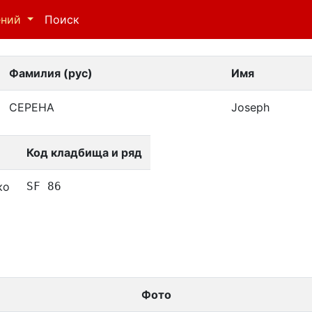
ений
Поиск
Фамилия (рус)
Имя
СЕРЕНА
Joseph
Код кладбища и ряд
ко
SF 86
Фото