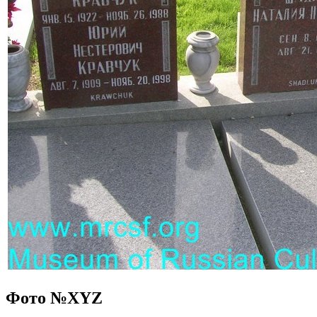
Фото №
XYZ