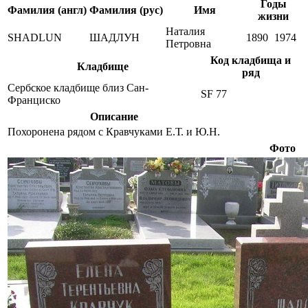
Годы
Фамилия (англ)
Фамилия (рус)
Имя
жизни
Наталия
SHADLUN
ШАДЛУН
1890
1974
Петровна
Код кладбища и
Кладбище
ряд
Сербское кладбище близ Сан-
SF 77
Франциско
Описание
Похоронена рядом с Кравчуками Е.Т. и Ю.Н.
Фото