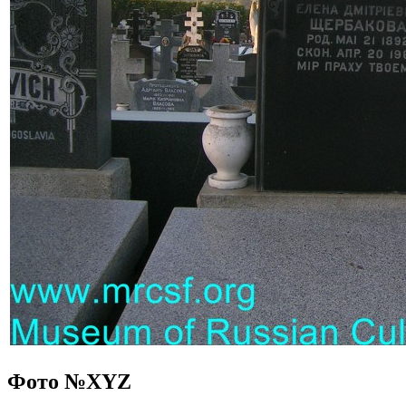
Фото №
XYZ