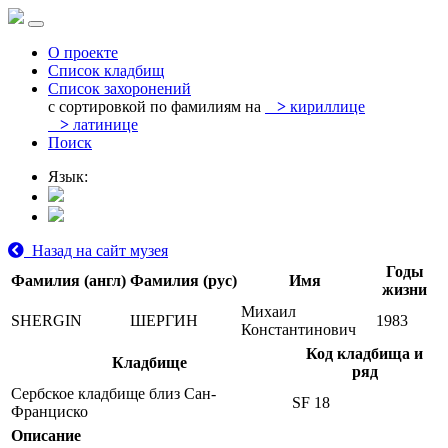
О проекте
Список кладбищ
Список захоронений
с сортировкой по фамилиям на
>
кириллице
>
латинице
Поиск
Язык:
Назад на сайт музея
Годы
Фамилия (англ)
Фамилия (рус)
Имя
жизни
Михаил
SHERGIN
ШЕРГИН
1983
Константинович
Код кладбища и
Кладбище
ряд
Сербское кладбище близ Сан-
SF 18
Франциско
Описание