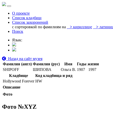
О проекте
Список кладбищ
Список захоронений
с сортировкой по фамилиям на
>
кириллице
>
латини
Поиск
Язык:
Назад на сайт музея
Фамилия (англ)
Фамилия (рус)
Имя
Годы жизни
SHIPOFF
ШИПОВА
Ольга В.
1907
1997
Кладбище
Код кладбища и ряд
Hollywood Forever
HW
Описание
Фото
Фото №
XYZ