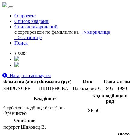
О проекте
Список кладбищ
Список захоронений
с сортировкой по фамилиям на
>
кириллице
>
латинице
Поиск
Язык:
Назад на сайт музея
Фамилия (англ)
Фамилия (рус)
Имя
Годы жизни
SHIPUNOFF
ШИПУНОВА
Парасковия С.
1895
1980
Код кладбища и
Кладбище
ряд
Сербское кладбище близ Сан-
SF 50
Франциско
Описание
портрет Шиховец В.
Фото