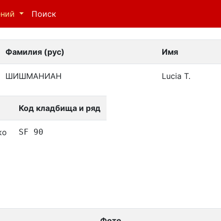
ений
Поиск
Фамилия (рус)
Имя
ШИШМАНИАН
Lucia T.
Код кладбища и ряд
ко
SF 90
Фото