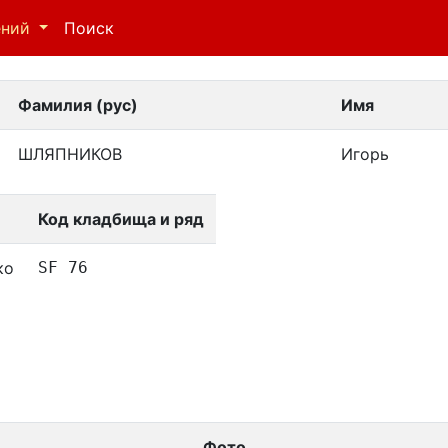
ений
Поиск
Фамилия (рус)
Имя
ШЛЯПНИКОВ
Игорь
Код кладбища и ряд
ко
SF 76
Фото