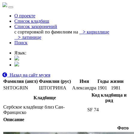
О проекте
Список кладбищ
Список захоронений
с сортировкой по фамилиям на
>
кириллице
>
латинице
Поиск
Язык:
Назад на сайт музея
Фамилия (англ)
Фамилия (рус)
Имя
Годы жизни
SHTOGRIN
ШТОГРИНА
Александра
1901
1981
Код кладбища и
Кладбище
ряд
Сербское кладбище близ Сан-
SF 74
Франциско
Описание
Фото