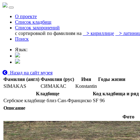
О проекте
Список кладбищ
Список захоронений
с сортировкой по фамилиям на
>
кириллице
>
латини
Поиск
Язык:
Назад на сайт музея
Фамилия (англ)
Фамилия (рус)
Имя
Годы жизни
SIMAKAS
СИМАКАС
Konstantin
Кладбище
Код кладбища и ряд
Сербское кладбище близ Сан-Франциско
SF 96
Описание
Фото