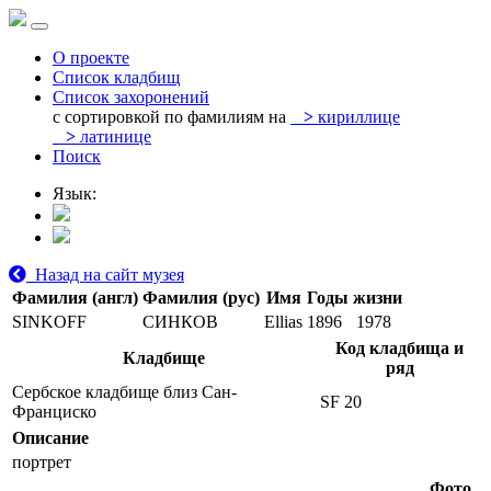
О проекте
Список кладбищ
Список захоронений
с сортировкой по фамилиям на
>
кириллице
>
латинице
Поиск
Язык:
Назад на сайт музея
Фамилия (англ)
Фамилия (рус)
Имя
Годы жизни
SINKOFF
СИНКОВ
Ellias
1896
1978
Код кладбища и
Кладбище
ряд
Сербское кладбище близ Сан-
SF 20
Франциско
Описание
портрет
Фото