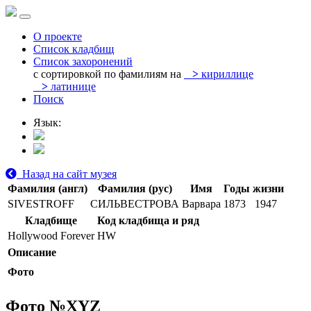
О проекте
Список кладбищ
Список захоронений
с сортировкой по фамилиям на
>
кириллице
>
латинице
Поиск
Язык:
Назад на сайт музея
Фамилия (англ)
Фамилия (рус)
Имя
Годы жизни
SIVESTROFF
СИЛЬВЕСТРОВА
Варвара
1873
1947
Кладбище
Код кладбища и ряд
Hollywood Forever
HW
Описание
Фото
Фото №
XYZ